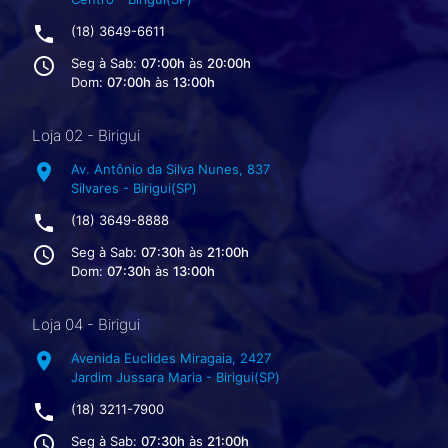
phone
(18) 3649-6611
access_time
Seg à Sab:
07:00h
às
20:00h
Dom:
07:00h
às
13:00h
Loja 02 - Birigui
location_on
Av. Antônio da Silva Nunes, 837
Silvares - Birigui(SP)
phone
(18) 3649-8888
access_time
Seg à Sab:
07:30h
às
21:00h
Dom:
07:30h
às
13:00h
Loja 04 - Birigui
location_on
Avenida Euclides Miragaia, 2427
Jardim Jussara Maria - Birigui(SP)
phone
(18) 3211-7900
access_time
Seg à Sab:
07:30h
às
21:00h
Dom:
07:30h
às
13:00h